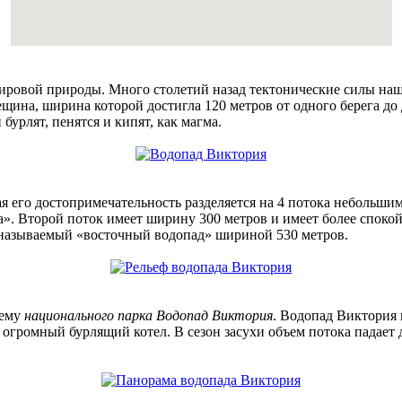
ровой природы. Много столетий назад тектонические силы наше
щина, ширина которой достигла 120 метров от одного берега до
бурлят, пенятся и кипят, как магма.
 его достопримечательность разделяется на 4 потока небольши
а». Второй поток имеет ширину 300 метров и имеет более споко
к называемый «восточный водопад» шириной 530 метров.
тему
национального парка Водопад Виктория
. Водопад Виктория 
я огромный бурлящий котел. В сезон засухи объем потока падает