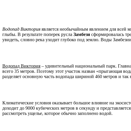
Водопад Виктория
является необычайным явлением для всей ми
глыбы. В результате поперек русла
Замбези
сформировалась тре
увидеть, словно река уходит глубоко под землю. Воды Замбезии 
Водопад Виктория
– удивительный национальный парк. Главная
всего 35 метров. Поэтому этот участок назван «прыгающая вод
разделяет основную часть водопада шириной 460 метров и та
Климатические условия оказывает большое влияние на экосис
доходит до 9000 кубических метров в секунду и представляетс
рассмотреть ущелье, которое обычно заполнено водой.