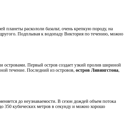
й планеты раскололи базальт, очень крепкую породу, на
 другого. Подплывая к водопаду Виктория по течению, можно
ми островами. Первый остров создает узкий пролив шириной
йной течение. Последний из островов,
остров Ливингстона
,
меняется до неузнаваемости. В сезон дождей объем потока
 до 350 кубических метров в секунду и можно хорошо