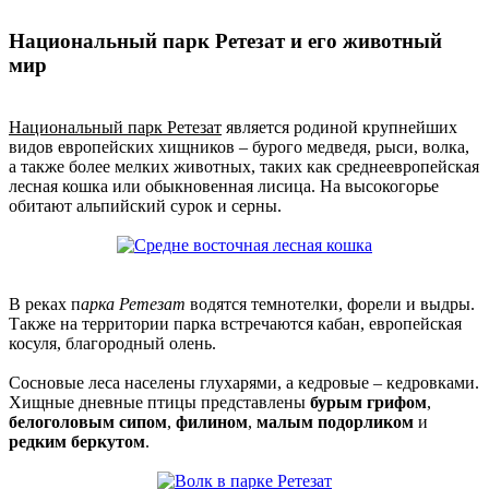
Национальный парк Ретезат и его животный
мир
Национальный парк Ретезат
является родиной крупнейших
видов европейских хищников – бурого медведя, рыси, волка,
а также более мелких животных, таких как среднеевропейская
лесная кошка или обыкновенная лисица. На высокогорье
обитают альпийский сурок и серны.
В реках п
арка Ретезат
водятся темнотелки, форели и выдры.
Также на территории парка встречаются кабан, европейская
косуля, благородный олень.
Сосновые леса населены глухарями, а кедровые – кедровками.
Хищные дневные птицы представлены
бурым грифом
,
белоголовым сипом
,
филином
,
малым подорликом
и
редким беркутом
.