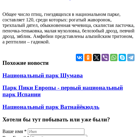
Общее число птиц, гнездящихся в национальном парке,
составляет 120, среди которых: рогатый жаворонок,
трехпалый дятел, обыкновенная чечевица, скалистая ласточка,
пеночка-теньковка, малая мухоловка, белозобый дрозд, певчий
дрозд, зяблик. Амфибии представлены альпийским тритоном,
а рептилии – гадюкой.
Похожие новости
Национальный парк Шумава
Парк Пики Европы - первый национальный
парк Испании
Национальный парк Ватнайёкюдль
Хотели бы тут побывать или уже были?
Ваше имя
*