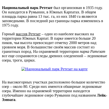
Национальный парк Ретезат
был организован в 1935 году.
Он находится в Румынии, в Южных Карпатах. В общем
площадь парка равна 13 тыс. га, из них 1840 га являются
заповедными. В последний раз границы парка изменялись в
1975 году.
Горный
массив Ретезат
– один из наиболее высоких на
территории Южных Карпат. В парке имеется больше 20
пиков, чья высота превосходит отметку 2000 метров над
уровнем моря. В большинстве своём массив состоит из
гранитных пород. На охраняемой территории
парка Ратезат
все еще сохраняются следы древних оледенений – ледниковые
озера, троги, цирки.
На высокогорных участках расположено большое количество
озер – около 80. Среди них имеются обширные ледниковые
озера. Именно на охраняемой территории находится
глубочайшее ледниковое озеро Румынии под названием
Лейк-
Зэноага
.