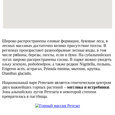
Широко распространены еловые формации, буковые леса, в
лесных массивах достаточно велико присутствие пихты. В
регионах произрастают разнообразные лесные виды, в том
числе рябины, березы, пихты, если и буки. На субальпийских
лугах широко распространены сосны. В парке можно увидеть
ольху зеленую
,
рододендрон
, а также редкие Nigritella, полынь,
Erigeron acris, астрагал, Primula minima, мытник, крупка,
Dianthus glacialis.
Национальный парк Ретезат
является генетическим центром
двух важнейших горных растений –
мятлика и ястребинки
.
Зона альпийских лугов Ретезата в некоторой степени
превратилась в пастбища.