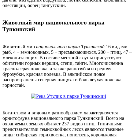
блестящий, борец тангутский.
Животный мир национального парка
Тункинский
Животный мир
национального парка Тункинский
16 видами
рыб, 4 – земноводных, 5 – пресмыкающихся, 200 – птиц, 47 –
млекопитающих. В составе местной фауны присутсвуют
обитатели горных вершин, степи, тайги. Многочисленна
красно-серая полевка, а также равнозубая и средняя
бурозубки, красная полевка. В альпийском поясе
распространены северная пищуха и большеухая полевка,
горностай.
Богатством и видовым разнообразием характеризуется
орнитофауна национального парка Тункинский. Всего на
охраняемых землях обитает 237 видов птиц. Типичными
представителями темнохвойных лесов являются таежные
виды: сибирская горихвостка, поползень, корольковая