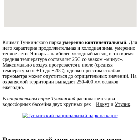
Климат Тункинского парка
умеренно континентальный
. Для
него характерна продолжительная и холодная зима, умеренно
теплое лето. Январь – наиболее холодный месяц, в это время
средняя температура составляет 25С со знаком «минус».
Максимально воздух прогревается в июле (средняя
температура от +15 до +20С), однако при этом столбик
термометра может опуститься до отрицательных значений. На
охраняемой территории выпадает 250-400 мм осадков
ежегодно.
В
национальном парке Тункинский
располагается два
водосборных бассейна двух крупных рек –
Иркут
и
Утулик
.
Растительный мир национального