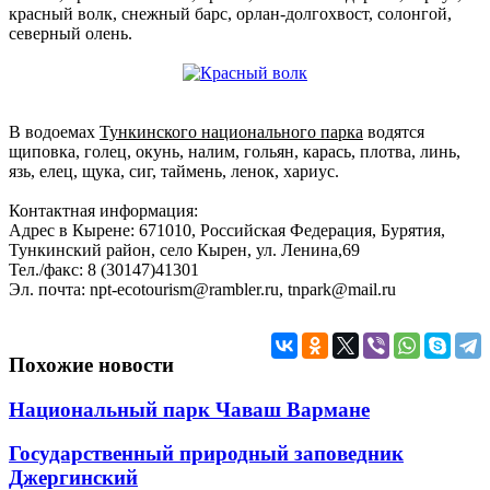
красный волк, снежный барс, орлан-долгохвост, солонгой,
северный олень.
В водоемах
Тункинского национального парка
водятся
щиповка, голец, окунь, налим, гольян, карась, плотва, линь,
язь, елец, щука, сиг, таймень, ленок, хариус.
Контактная информация:
Адрес в Кырене: 671010, Российская Федерация, Бурятия,
Тункинский район, село Кырен, ул. Ленина,69
Тел./факс: 8 (30147)41301
Эл. почта: npt-ecotourism@rambler.ru, tnpark@mail.ru
Похожие новости
Национальный парк Чаваш Вармане
Государственный природный заповедник
Джергинский