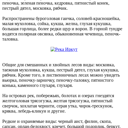
пеночка, зеленая пеночка, кедровка, пятнистый конек,
пестрый дятел, московка, рябчик.
Распространены буроголовая гаичка, соловей-красношейка,
малая мухоловка, сойка, кукша, желна, глухая кукушка,
большая горлица, более редки щур и ворон. В горной тундре
водятся полярная овсянка, обыкновенная чечевица, пеночк-
таловка.
Общие для смешанных и хвойных лесов виды: московка,
таежная мухоловка, кукша, пестрый дятел, глухая кукушка,
рябчик. Кроме того, в лиственничных лесах можно увидеть
вьюрка, пеночку-зарничку, пеночку-таловку, пятнистого
конька, каменного глухаря, глухаря.
На островах рек, побережьях, болотах и озерах гнездятся
желтоголовая трясогузка, желтая трясогузка, пятнистый
сверчок, хохлатая чернити, серая утка, чирок-трескунок,
кряква, лебедь-кликун и другие.
Редкие и охраняемые виды: черный аист, филин, скопа,
сапсан, орлан-белохвост, кречет, большой подорлик, беркут,