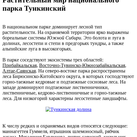
парка Тункинский
В национальном парке доминирует лесной тип
растительности. На охраняемой территории ярко выражены
бореальные системы
Южной Сибири
. Это болота и луга в
долинах, лесостепи и степи в предгорьях тундры, а также
альпийские луга в высокогорьях.
В парке соседствуют экосистемы трех областей:
Прибайкальская
,
Восточно-Тувинско-Южнозабайкальская
,
Алтае-Саянская
. На северо-востоке парка распространены
леса Бирюсинско-Китойского округа, в которых господствуют
горно-таежные кедровые и подтаежные сосновые леса. На
западе доминируют подтаежные лиственничники,
лиственничные, кедрово-лиственничные и горно-таежные
леса. Для низкогорий характерны лесостепные ландшафты.
К числу редких и охраняемых видов относятся следующие:
маннагеттея Гуммеля, ятрышник шлемоносный, рябчик
дагана, Мегадения Бардунова, лютик саянский, кизильник