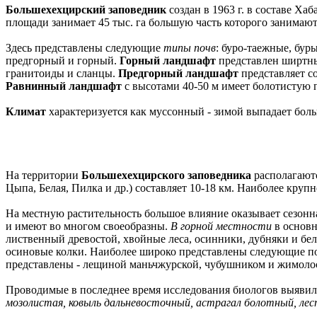
Большехехцирский заповедник
создан в 1963 г. в составе Ха
площади занимает 45 тыс. га большую часть которого занимают
Здесь представлены следующие
типы почв
: буро-таежные, бур
предгорный и горный.
Горный ландшафт
представлен ширтны
гранитоиды и сланцы.
Предгорный ландшафт
представляет со
Равнинный ландшафт
с высотами 40-50 м имеет болотистую 
Климат
характеризуется как муссонный - зимой выпадает боль
На территории
Большехехцирского заповедника
располагают
Цыпа, Белая, Пилка и др.) составляет 10-18 км. Наиболее круп
На местную растительность большое влияние оказывает сезонна
и имеют во многом своеобразны.
В горной местности
в основн
лиственный древостой, хвойные леса, осинники, дубняки и бе
осиновые колки. Наиболее широко представлены следующие поро
представлены - лещиной маньчжурской, чубушником и жимолост
Проводимые в последнее время исследования биологов выявил
мозолистая, ковыль дальневосточный, астрагал болотный, лес