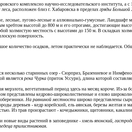
баровского комплексно научно-исследовательского института, а с 
 леса, расположен близ г. Хабаровска в пределах
гряды Большой 
ые, лесные, лугово-лесные и аллювиально-гумусные. Ландшафт м
м хребтом высотой до 800 м и его отрогами, достигающие выс
бой холмистую местность с высотами до 150 м. В складках холм
плоскую поверхность.
шое количество осадков, летом практически не наблюдается. Общ
ся несколько старинных озер - Сюрприз, Бразениевое и Нимфено
ной является
река Чурка
(приток Уссури), длина которой составляе
я мерзлота, вегетативный период здесь на месяц короче. Из-за
ом представлены кедрово-широколиственные и елово широколи
лоберезники.
На равниной местности
широко представлены сырые
ды деревьев - кедр корейский, ель аянская, березы желтая и м
ью. Из трав произрастают - кочедыжники, щитовники, какалии,
и новые виды растений в заповеднике -
хмель японский, гастрод
педеца прилистниковая
.