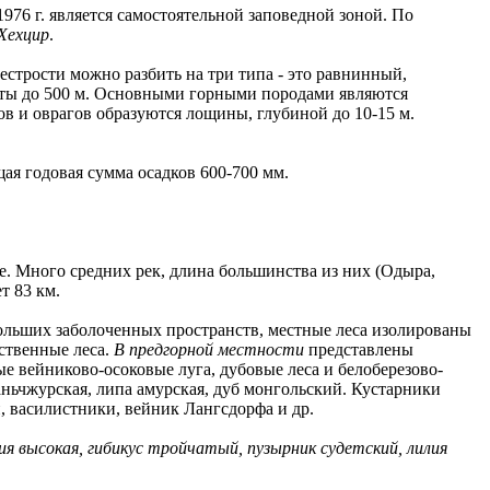
1976 г. является самостоятельной заповедной зоной. По
Хехцир
.
естрости можно разбить на три типа - это равнинный,
оты до 500 м. Основными горными породами являются
ов и оврагов образуются лощины, глубиной до 10-15 м.
ая годовая сумма осадков 600-700 мм.
е. Много средних рек, длина большинства из них (Одыра,
т 83 км.
 больших заболоченных пространств, местные леса изолированы
ственные леса.
В предгорной местности
представлены
 вейниково-осоковые луга, дубовые леса и белоберезово-
аньчжурская, липа амурская, дуб монгольский. Кустарники
 василистники, вейник Лангсдорфа и др.
ия высокая, гибикус тройчатый, пузырник судетский, лилия